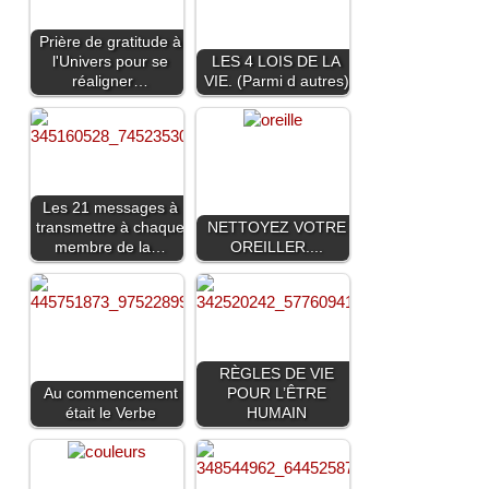
Prière de gratitude à
l'Univers pour se
LES 4 LOIS DE LA
réaligner…
VIE. (Parmi d autres)
Les 21 messages à
transmettre à chaque
NETTOYEZ VOTRE
membre de la…
OREILLER....
RÈGLES DE VIE
Au commencement
POUR L’ÊTRE
était le Verbe
HUMAIN