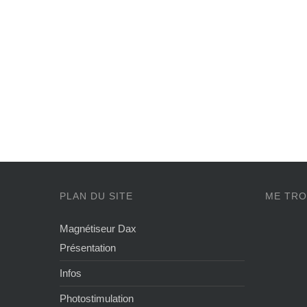
PLAN DU SITE
ME TRO
Magnétiseur Dax
Présentation
Infos
Photostimulation