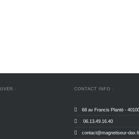
UVER :
CONTACT INFO :
68 av Francis Planté - 401
06.13.49.16.40
contact@magnetiseur-dax.f