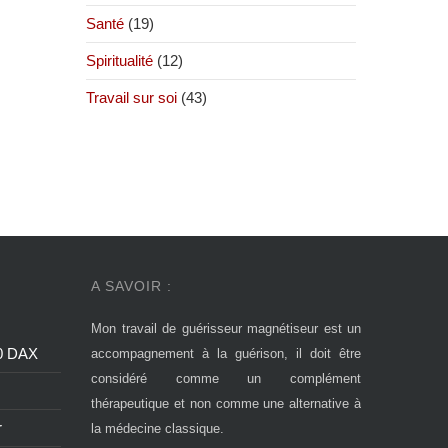
Santé
(19)
Spiritualité
(12)
Travail sur soi
(43)
A SAVOIR :
Mon travail de guérisseur magnétiseur est un
00 DAX
accompagnement à la guérison, il doit être
considéré comme un complément
thérapeutique et non comme une alternative à
r
la médecine classique.