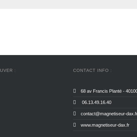
UVER :
CONTACT INFO :
68 av Francis Planté - 401
06.13.49.16.40
contact@magnetiseur-dax.f
www.magnetiseur-dax.fr