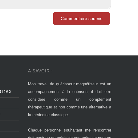
A SAVOIR :
Mon travail de guérisseur magnétiseur est un
00 DAX
accompagnement à la guérison, il doit être
considéré comme un complément
thérapeutique et non comme une alternative à
r
la médecine classique.
Chaque personne souhaitant me rencontrer
doit avoir vu au préalable son médecin pour un