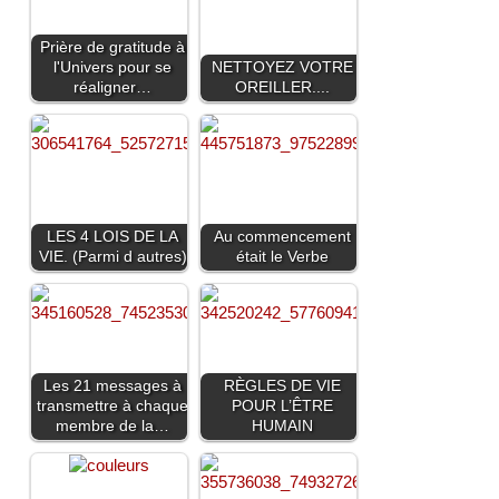
Prière de gratitude à
l'Univers pour se
NETTOYEZ VOTRE
réaligner…
OREILLER....
LES 4 LOIS DE LA
Au commencement
VIE. (Parmi d autres)
était le Verbe
Les 21 messages à
RÈGLES DE VIE
transmettre à chaque
POUR L’ÊTRE
membre de la…
HUMAIN