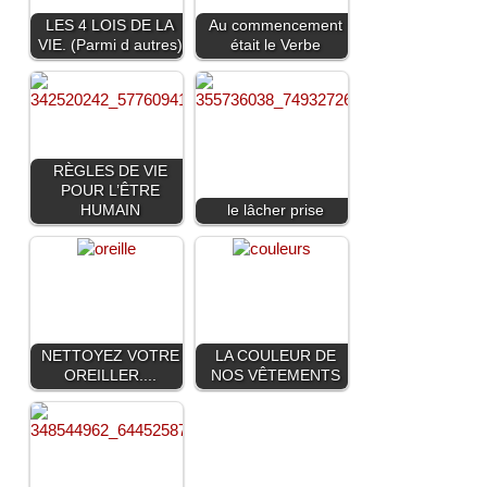
LES 4 LOIS DE LA
Au commencement
VIE. (Parmi d autres)
était le Verbe
RÈGLES DE VIE
POUR L’ÊTRE
HUMAIN
le lâcher prise
NETTOYEZ VOTRE
LA COULEUR DE
OREILLER....
NOS VÊTEMENTS