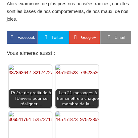
Alors examinons de plus près nos pensées racines, car elles
sont les bases de nos comportements, de nos maux, de nos
joies.
Facebook
Twitter
Google+
Email
Vous aimerez aussi :
Prière de gratitude à
Les 21 messages à
l'Univers pour se
transmettre à chaque
réaligner…
membre de la…