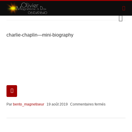
charlie-chaplin—mini-biography
sur
Par
bento_magnetiseur
19 août 2019
Commentaires fermés
charlie-
chaplin
—
mini-