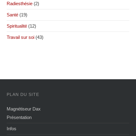
Radiesthésie
(2)
Santé
(19)
Spiritualité
(12)
Travail sur soi
(43)
PLAN DU SITE
Magnétiseur Dax
Présentation
Infos