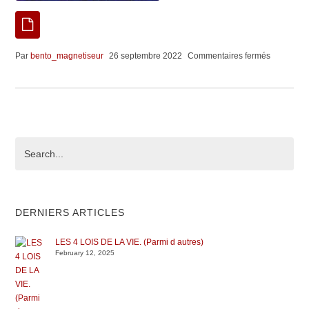
sur
Par
bento_magnetiseur
26 septembre 2022
Commentaires fermés
30556530
DERNIERS ARTICLES
LES 4 LOIS DE LA VIE. (Parmi d autres)
February 12, 2025