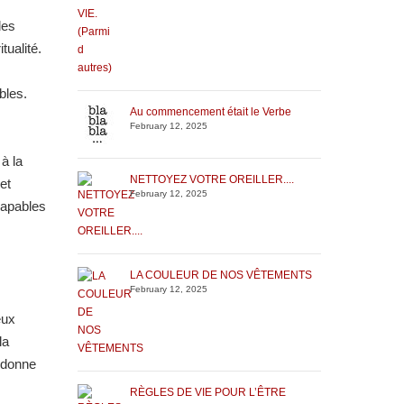
des
tualité.
bles.
Au commencement était le Verbe
February 12, 2025
à la
NETTOYEZ VOTRE OREILLER....
et
February 12, 2025
capables
LA COULEUR DE NOS VÊTEMENTS
February 12, 2025
eux
la
 donne
RÈGLES DE VIE POUR L’ÊTRE