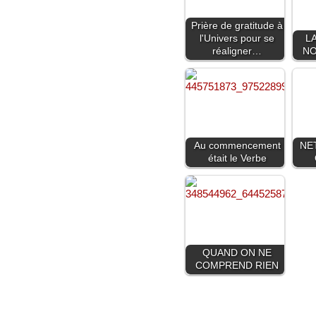
Prière de gratitude à
l'Univers pour se
L
réaligner…
NO
Au commencement
NE
était le Verbe
QUAND ON NE
COMPREND RIEN