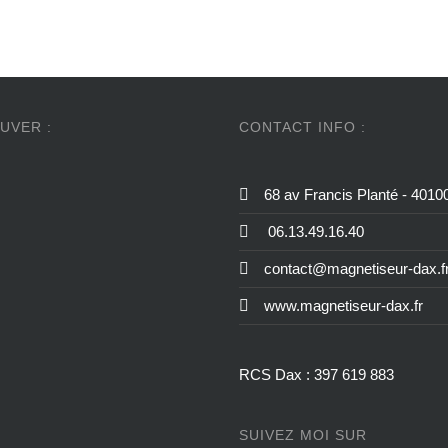
UVER :
CONTACT INFO :
68 av Francis Planté - 401
06.13.49.16.40
contact@magnetiseur-dax.f
www.magnetiseur-dax.fr
RCS Dax : 397 619 883
SUIVEZ MOI SUR