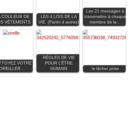
Les 21 messages à
A COULEUR DE
LES 4 LOIS DE LA
transmettre à chaque
S VÊTEMENTS
VIE. (Parmi d autres)
membre de la…
RÈGLES DE VIE
TTOYEZ VOTRE
POUR L’ÊTRE
OREILLER....
HUMAIN
le lâcher prise