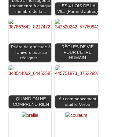
Les 21 messages à
transmettre à chaque
LES 4 LOIS DE LA
membre de la…
VIE. (Parmi d autres)
Prière de gratitude à
RÈGLES DE VIE
l'Univers pour se
POUR L’ÊTRE
réaligner…
HUMAIN
QUAND ON NE
Au commencement
COMPREND RIEN
était le Verbe