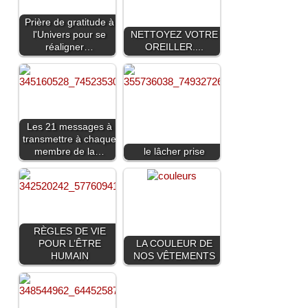
Prière de gratitude à
l'Univers pour se
NETTOYEZ VOTRE
réaligner…
OREILLER....
Les 21 messages à
transmettre à chaque
membre de la…
le lâcher prise
RÈGLES DE VIE
POUR L’ÊTRE
LA COULEUR DE
HUMAIN
NOS VÊTEMENTS