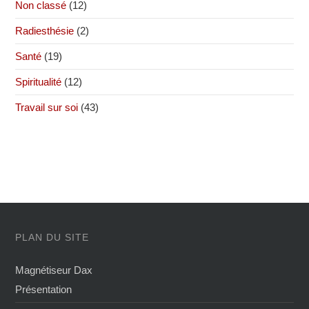
Non classé
(12)
Radiesthésie
(2)
Santé
(19)
Spiritualité
(12)
Travail sur soi
(43)
PLAN DU SITE
Magnétiseur Dax
Présentation